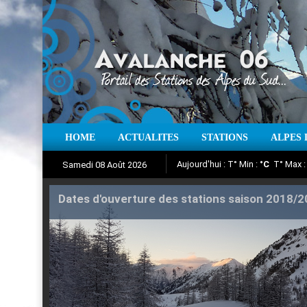
Aujourd'hui : T° Min :
°C
T° Max 
HOME
ACTUALITES
STATIONS
ALPES 
Samedi 08 Août 2026
Dates d'ouverture des stations saison 2018/
Iso à 0° :
m
Neige sur 12 heures 
Suivez en direct l'actualité des