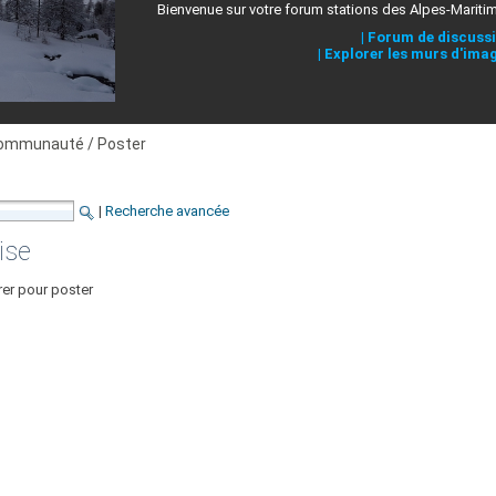
Bienvenue sur votre forum stations des Alpes-Mariti
|
Forum de discuss
|
Explorer les murs d'ima
ommunauté / Poster
|
Recherche avancée
ise
rer pour poster