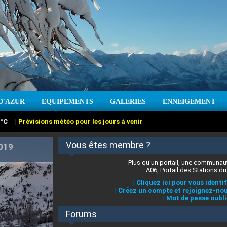
:
°C
|
Prévisions météo pour les jours à venir
D'AZUR
EQUIPEMENTS
GALERIES
ENNEIGEMENT
2019
Vous êtes membre ?
Plus qu'un portail, une communaut
A06, Portail des Stations du
|
Cliquez ici pour vous identif
|
Créez un compte et rejoignez-nou
:
cm
Vent :
|
Prévisions météo pour les jours à venir
|
Mot de passe oubli
Forums
 stations des Alpes-Maritimes
|
Cliquez ici pour en savoir plus