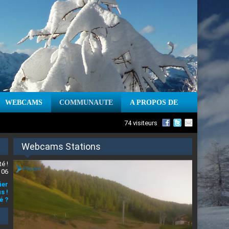
WEBCAMS
COMMUNAUTE
A PROPOS DE
74 visiteurs
Webcams Stations
é !
 06
ier
s !
é ?