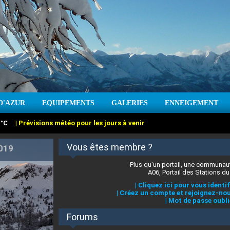
:
°C
|
Prévisions météo pour les jours à venir
D'AZUR
EQUIPEMENTS
GALERIES
ENNEIGEMENT
:
cm
Vent :
|
Prévisions météo pour les jours à venir
Vous êtes membre ?
Plus qu'un portail, une communaut
A06, Portail des Stations du
|
Cliquez ici pour vous identif
|
Créez un compte et rejoignez-nou
|
Mot de passe oubli
Forums
 stations des Alpes-Maritimes
|
Cliquez ici pour en savoir plus