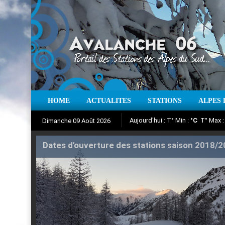
Aujourd'hui : T° Min :
°C
T° Max 
HOME
ACTUALITES
STATIONS
ALPES 
Dimanche 09 Août 2026
Iso à 0° :
m
Neige sur 12 heures 
Suivez en direct l'actualité des