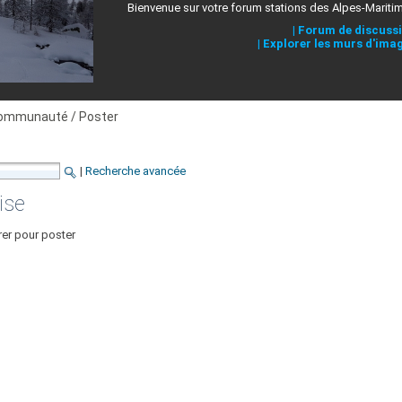
Bienvenue sur votre forum stations des Alpes-Mariti
|
Forum de discuss
|
Explorer les murs d'ima
ommunauté / Poster
|
Recherche avancée
ise
rer pour poster