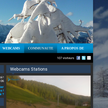
WEBCAMS
COMMUNAUTE
A PROPOS DE
107 visiteurs
Webcams Stations
é !
 06
ier
s !
é ?