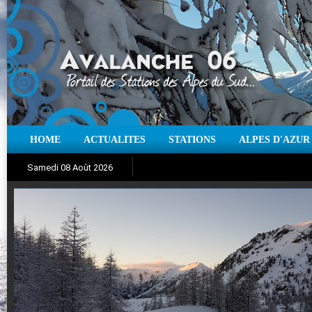
HOME
ACTUALITES
STATIONS
ALPES D'AZUR
Iso à 0° :
m
Neige sur 12 heures :
cm
Vent
Samedi 08 Août 2026
Aujourd'hui : T° Min :
Suivez en direct l'actualité des stations
°C
T° Max :
°C
|
Pr