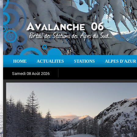
HOME
ACTUALITES
STATIONS
ALPES D'AZUR
Iso à 0° :
m
Neige sur 12 heures :
cm
Vent
Samedi 08 Août 2026
Aujourd'hui : T° Min :
Suivez en direct l'actualité des stations
°C
T° Max :
°C
|
Pr