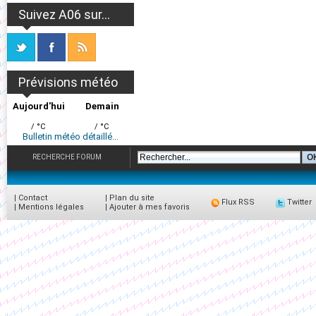
Suivez A06 sur...
Prévisions météo
Aujourd'hui
Demain
/ °C
/ °C
Bulletin météo détaillé...
RECHERCHE FORUM
|
Contact
|
Plan du site
Flux RSS
Twitter
|
Mentions légales
|
Ajouter à mes favoris