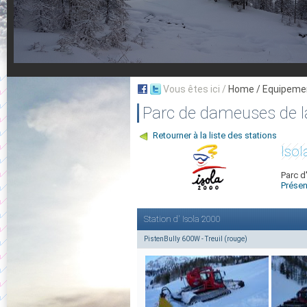
Vous êtes ici /
Home
/ Equipeme
Parc de dameuses de la
Retourner à la liste des stations
Isol
Parc d
Présen
Station d' Isola 2000
PistenBully 600W - Treuil (rouge)