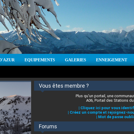
D'AZUR
EQUIPEMENTS
GALERIES
ENNEIGEMENT
:
cm
Vent :
|
Prévisions météo pour les jours à venir
Vous êtes membre ?
Plus qu'un portail, une communaut
A06, Portail des Stations du
|
Cliquez ici pour vous identif
|
Créez un compte et rejoignez-nou
|
Mot de passe oubli
Forums
 stations des Alpes-Maritimes
:
°C
|
Prévisions météo pour les jours à venir
|
Cliquez ici pour en savoir plus