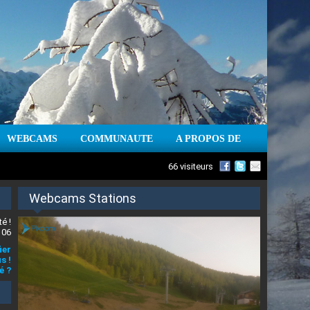
WEBCAMS
COMMUNAUTE
A PROPOS DE
66 visiteurs
Webcams Stations
é !
 06
ier
s !
é ?