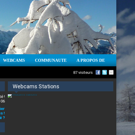
WEBCAMS
COMMUNAUTE
A PROPOS DE
87 visiteurs
Webcams Stations
é !
 06
ier
s !
é ?