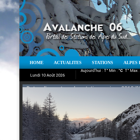
HOME
ACTUALITES
STATIONS
ALPES 
Iso à 0° :
m
Neige sur 12 heures 
Lundi 10 Août 2026
Aujourd'hui : T° Min :
Suivez en direct l'actualité des
°C
T° Max 