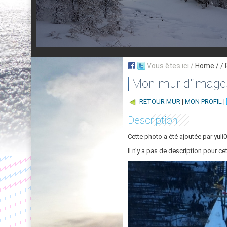
Vous êtes ici /
Home
/ /
Mon mur d'image
RETOUR MUR
|
MON PROFIL
|
Description
Cette photo a été ajoutée par yuli0
Il n'y a pas de description pour ce