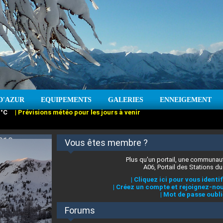
D'AZUR
EQUIPEMENTS
GALERIES
ENNEIGEMENT
:
cm
Vent :
|
Prévisions météo pour les jours à venir
Vous êtes membre ?
Plus qu'un portail, une communaut
A06, Portail des Stations du
|
Cliquez ici pour vous identif
|
Créez un compte et rejoignez-nou
|
Mot de passe oubli
Forums
 stations des Alpes-Maritimes
:
°C
|
Prévisions météo pour les jours à venir
|
Cliquez ici pour en savoir plus