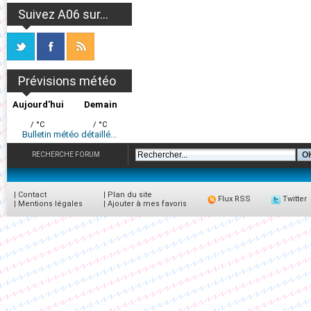
Suivez A06 sur...
Prévisions météo
Aujourd'hui
Demain
/ °C
/ °C
Bulletin météo détaillé...
RECHERCHE FORUM
|
Contact
|
Plan du site
Flux RSS
Twitter
|
Mentions légales
|
Ajouter à mes favoris