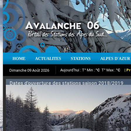
HOME
ACTUALITES
STATIONS
ALPES D'AZUR
Iso à 0° :
m
Neige sur 12 heures :
cm
Vent
Dimanche 09 Août 2026
Aujourd'hui : T° Min :
Suivez en direct l'actualité des stations
°C
T° Max :
°C
|
Pr