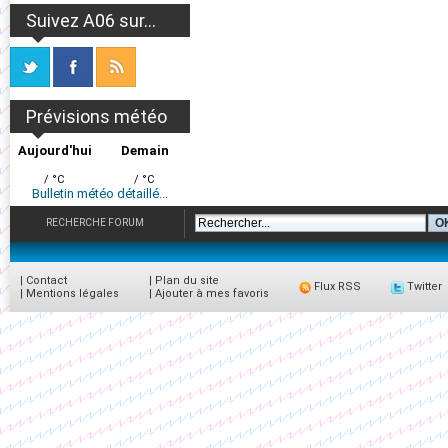
Suivez A06 sur...
Prévisions météo
Aujourd'hui
Demain
/ °C
/ °C
Bulletin météo détaillé...
RECHERCHE FORUM
|
Contact
|
Plan du site
Flux RSS
Twitter
|
Mentions légales
|
Ajouter à mes favoris