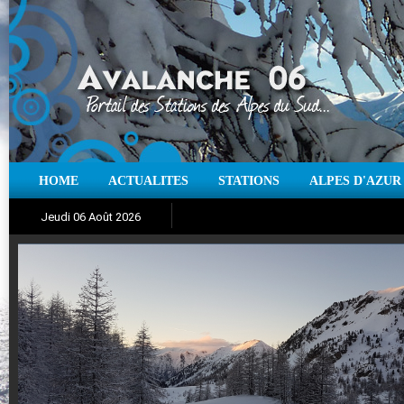
HOME
ACTUALITES
STATIONS
ALPES D'AZUR
Iso à 0° :
m
Neige sur 12 heures :
cm
Vent
Jeudi 06 Août 2026
Aujourd'hui : T° Min :
Suivez en direct l'actualité des stations
°C
T° Max :
°C
|
Pr