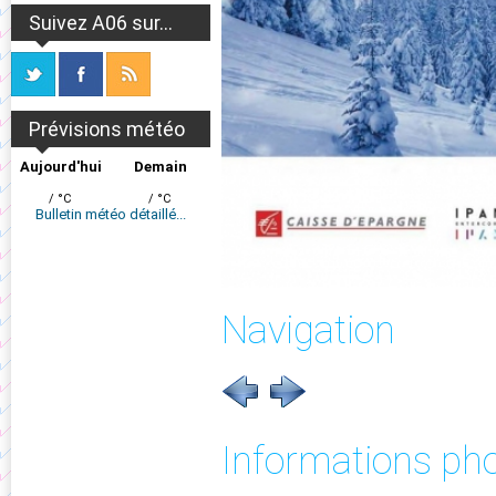
Suivez A06 sur...
Prévisions météo
Aujourd'hui
Demain
/ °C
/ °C
Bulletin météo détaillé...
Navigation
Informations ph