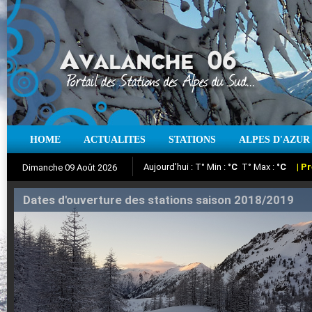
HOME
ACTUALITES
STATIONS
ALPES D'AZUR
Iso à 0° :
m
Neige sur 12 heures :
cm
Vent
Dimanche 09 Août 2026
Aujourd'hui : T° Min :
Suivez en direct l'actualité des stations
°C
T° Max :
°C
|
Pr