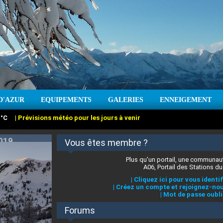
D'AZUR
EQUIPEMENTS
GALERIES
ENNEIGEMENT
:
cm
Vent :
|
Prévisions météo pour les jours à venir
Vous êtes membre ?
Plus qu'un portail, une communaut
A06, Portail des Stations du
|
Cliquez ici pour vous identif
|
Créez un compte et rejoignez-nou
|
Mot de passe oubli
Forums
 stations des Alpes-Maritimes
:
°C
|
Prévisions météo pour les jours à venir
|
Cliquez ici pour en savoir plus