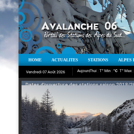
HOME
ACTUALITES
STATIONS
ALPES 
Iso à 0° :
m
Neige sur 12 heures 
Vendredi 07 Août 2026
Aujourd'hui : T° Min :
Suivez en direct l'actualité des
°C
T° Max 