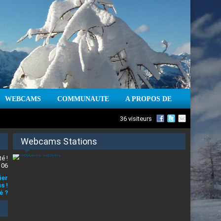
WEBCAMS
COMMUNAUTE
A PROPOS DE
36 visiteurs
Webcams Stations
é !
 06
ier
s !
é ?