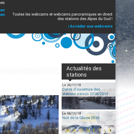
mes
ion
Toutes les webcams et webcams panoramiques en direct
ges
des stations des Alpes du Sud !
|
Accèder aux webcams
Actualités des
stations
Le 26/11/18
Dates d'ouverture des
stations saison 2018/2019
Le 06/11/18
Nuit de la Glisse 2018