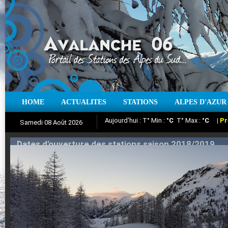
HOME
ACTUALITES
STATIONS
ALPES D'AZUR
Iso à 0° :
m
Neige sur 12 heures :
cm
Vent
Samedi 08 Août 2026
Aujourd'hui : T° Min :
Suivez en direct l'actualité des stations
°C
T° Max :
°C
|
Pr