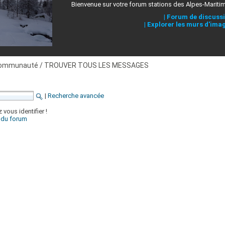
Bienvenue sur votre forum stations des Alpes-Mariti
|
Forum de discuss
|
Explorer les murs d'ima
ommunauté / TROUVER TOUS LES MESSAGES
|
Recherche avancée
 vous identifier !
x du forum