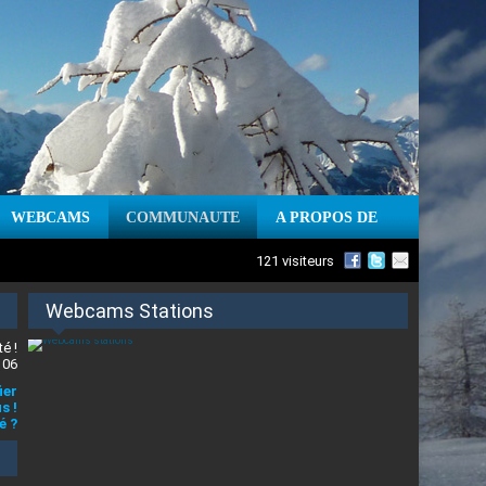
WEBCAMS
COMMUNAUTE
A PROPOS DE
121 visiteurs
Webcams Stations
é !
 06
ier
s !
é ?