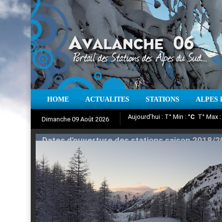
HOME
ACTUALITES
STATIONS
ALPES 
Iso à 0° :
m
Neige sur 12 heures 
Dimanche 09 Août 2026
Aujourd'hui : T° Min :
Suivez en direct l'actualité des
°C
T° Max 