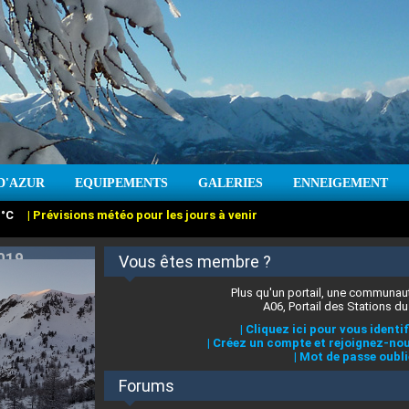
D'AZUR
EQUIPEMENTS
GALERIES
ENNEIGEMENT
:
cm
Vent :
|
Prévisions météo pour les jours à venir
Vous êtes membre ?
Plus qu'un portail, une communaut
A06, Portail des Stations du
|
Cliquez ici pour vous identif
|
Créez un compte et rejoignez-nou
|
Mot de passe oubli
Forums
 stations des Alpes-Maritimes
:
°C
|
Prévisions météo pour les jours à venir
|
Cliquez ici pour en savoir plus