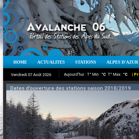
HOME
ACTUALITES
STATIONS
ALPES D'AZUR
Iso à 0° :
m
Neige sur 12 heures :
cm
Vent
Vendredi 07 Août 2026
Aujourd'hui : T° Min :
Suivez en direct l'actualité des stations
°C
T° Max :
°C
|
Pr