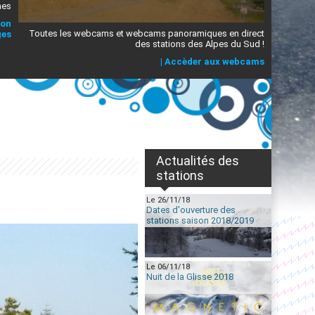
mes
ion
Toutes les webcams et webcams panoramiques en direct
ges
des stations des Alpes du Sud !
|
Accèder aux webcams
Actualités des
stations
Le 26/11/18
Dates d'ouverture des
stations saison 2018/2019
Le 06/11/18
Nuit de la Glisse 2018