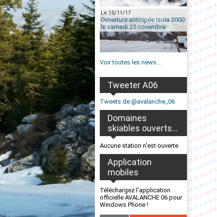
Le 15/11/17
Ouverture anticipée Isola 2000
le samedi 25 novembre
Voir toutes les news...
Tweeter A06
Tweets de @avalanche_06
Domaines
skiables ouverts...
Aucune station n'est ouverte
Application
mobiles
Téléchargez l'application
officielle AVALANCHE 06 pour
Windows Phone !