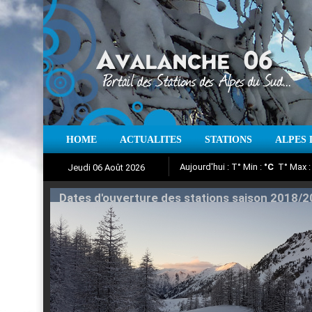
HOME
ACTUALITES
STATIONS
ALPES 
Iso à 0° :
m
Neige sur 12 heures 
Jeudi 06 Août 2026
Aujourd'hui : T° Min :
Suivez en direct l'actualité des
°C
T° Max 