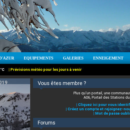
D'AZUR
EQUIPEMENTS
GALERIES
ENNEIGEMENT
:
cm
Vent :
|
Prévisions météo pour les jours à venir
Vous êtes membre ?
Plus qu'un portail, une communaut
A06, Portail des Stations du
|
Cliquez ici pour vous identif
|
Créez un compte et rejoignez-nou
|
Mot de passe oubli
Forums
 stations des Alpes-Maritimes
:
°C
|
Prévisions météo pour les jours à venir
|
Cliquez ici pour en savoir plus