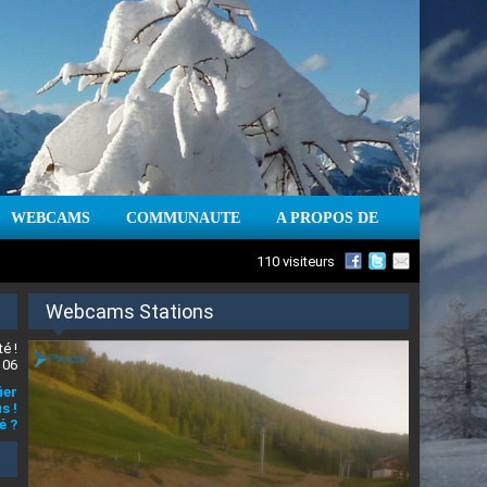
WEBCAMS
COMMUNAUTE
A PROPOS DE
110 visiteurs
Webcams Stations
é !
 06
ier
s !
é ?