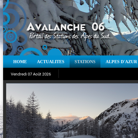
HOME
ACTUALITES
STATIONS
ALPES D'AZUR
Iso à 0° :
m
Neige sur 12 heures :
cm
Vent
Vendredi 07 Août 2026
Aujourd'hui : T° Min :
Suivez en direct l'actualité des stations
°C
T° Max :
°C
|
Pr