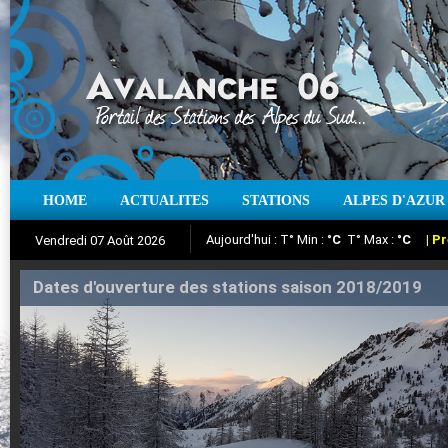
Aujourd'hui : T° Min :
°C
T° Max :
°C
|
Pr
HOME
ACTUALITES
STATIONS
ALPES D'AZUR
Vendredi 07 Août 2026
Iso à 0° :
m
Neige sur 12 heures :
cm
Vent
Suivez en direct l'actualité des stations