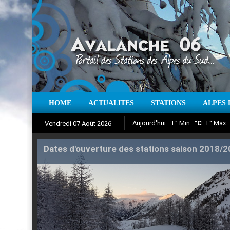
Aujourd'hui : T° Min :
°C
T° Max 
HOME
ACTUALITES
STATIONS
ALPES 
Vendredi 07 Août 2026
Iso à 0° :
m
Neige sur 12 heures 
Suivez en direct l'actualité des