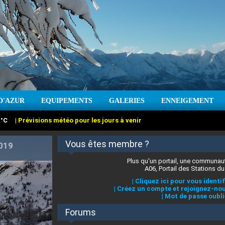
:
°C
|
Prévisions météo pour les jours à venir
D'AZUR
EQUIPEMENTS
GALERIES
ENNEIGEMENT
Vous êtes membre ?
:
cm
Vent :
|
Prévisions météo pour les jours à venir
Plus qu'un portail, une communaut
A06, Portail des Stations du
|
Cliquez ici pour vous identif
|
Créez un compte et rejoignez-nou
|
Mot de passe oubli
Forums
 stations des Alpes-Maritimes
|
Cliquez ici pour en savoir plus