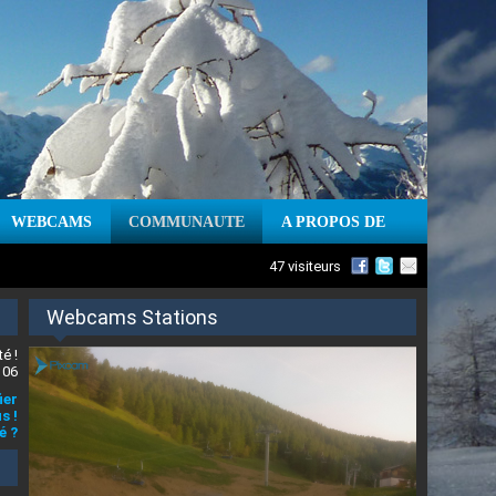
WEBCAMS
COMMUNAUTE
A PROPOS DE
47 visiteurs
Webcams Stations
é !
 06
ier
s !
é ?