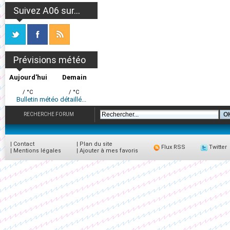
Suivez A06 sur...
Prévisions météo
Aujourd'hui
Demain
/ °C
/ °C
Bulletin météo détaillé...
RECHERCHE FORUM
|
Contact
|
Plan du site
Flux RSS
Twitter
|
Mentions légales
|
Ajouter à mes favoris