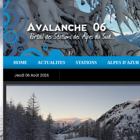
HOME
ACTUALITES
STATIONS
ALPES D'AZUR
Iso à 0° :
m
Neige sur 12 heures :
cm
Vent
Jeudi 06 Août 2026
Aujourd'hui : T° Min :
Suivez en direct l'actualité des stations
°C
T° Max :
°C
|
Pr