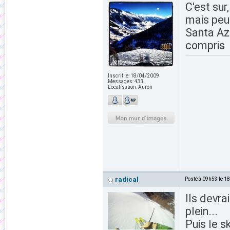
C'est sur
mais peut
Santa Azu
compris
Inscrit le:
18/04/2009
Messages:
433
Localisation:
Auron
radical
Posté à 09h53 le 1
Ils devra
plein...
Puis le s