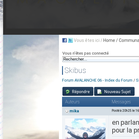
Vous êtes ici /
Home
/ Communau
Vous n'êtes pas connecté
Skibus
Forum AVALANCHE 06 - Index du Forum
/
S
Auteurs
Messages
mika
Posté à 20h25 le 1
en parlan
pour la p