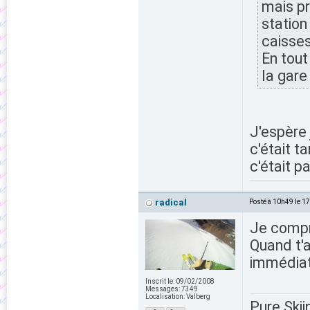
mais pr
station
caisses
En tout
la gare
J'espère 
c'était t
c'était p
radical
Posté à 10h49 le 1
Je compr
Quand t'a
immédiat
Inscrit le:
09/02/2008
Messages:
7349
Localisation:
Valberg
Pure Skii