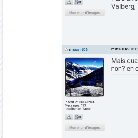
Valberg, 
nissart06
Posté à 10h55 le 1
Mais quand
non? en c
Inscrit le:
18/04/2009
Messages:
433
Localisation:
Auron