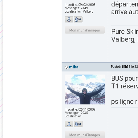
départeme
Inscrit le:
09/02/2008
Messages:
7349
arrive au
Localisation:
Valberg
Pure Skii
Valberg, 
mika
Posté à 15h38 le 2
BUS pour 
T1 réserv
ps ligne 
Inscrit le:
02/11/2009
Messages:
2935
Localisation: