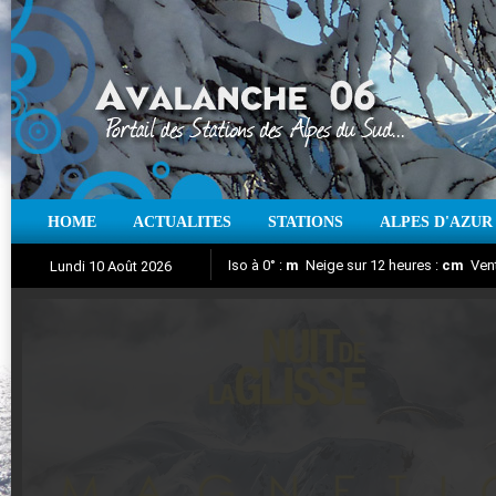
HOME
ACTUALITES
STATIONS
ALPES D'AZUR
Iso à 0° :
m
Neige sur 12 heures :
cm
Vent
Lundi 10 Août 2026
Nuit de la Glisse 2018
Aujourd'hui : T° Min :
Suivez en direct l'actualité des stations
°C
T° Max :
°C
|
Pr