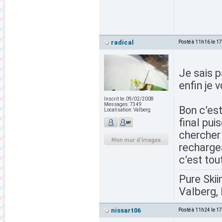
radical
Posté à 11h16 le 1
Je sais p
enfin je v
Inscrit le:
09/02/2008
Messages:
7349
Bon c’est
Localisation:
Valberg
final pui
chercher 
rechargea
c’est tou
Pure Skii
Valberg, 
nissart06
Posté à 11h24 le 1