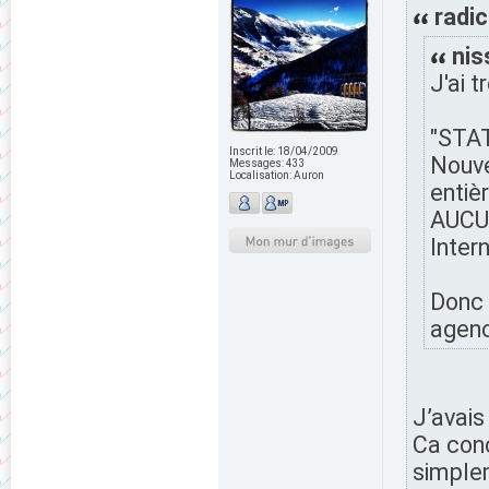
radic
nis
J'ai t
"STAT
Inscrit le:
18/04/2009
Nouve
Messages:
433
Localisation:
Auron
entiè
AUCU
Intern
Donc 
agenc
J’avais
Ca conc
simplem