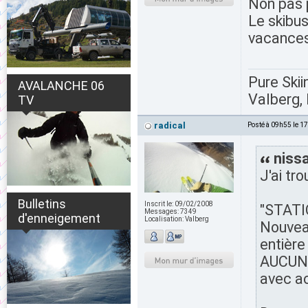
Non pas 
Le skibus
vacances
Pure Skii
AVALANCHE 06
Valberg, 
TV
radical
Posté à 09h55 le 1
nissa
J'ai tro
Bulletins
Inscrit le:
09/02/2008
"STATIO
Messages:
7349
d'enneigement
Localisation:
Valberg
Nouveau
entière
AUCUNE
avec ac