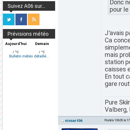
Donc n
Suivez A06 sur...
pour le
J’avais p
Prévisions météo
Ca concer
Aujourd'hui
Demain
simpleme
/ °C
/ °C
mais prob
Bulletin météo détaillé...
station p
caisses e
En tout c
gare rout
Pure Skii
Valberg, 
nissart06
Posté à 10h05 le 1