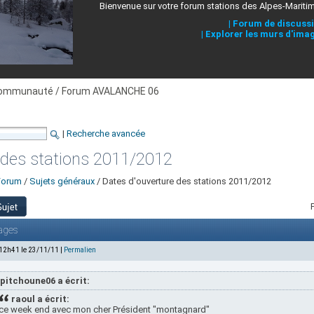
Bienvenue sur votre forum stations des Alpes-Mariti
|
Forum de discuss
|
Explorer les murs d'ima
ommunauté / Forum AVALANCHE 06
|
Recherche avancée
 des stations 2011/2012
Forum
/
Sujets généraux
/ Dates d'ouverture des stations 2011/2012
ages
 12h41 le 23/11/11 |
Permalien
pitchoune06 a écrit:
raoul a écrit:
ce week end avec mon cher Président "montagnard"