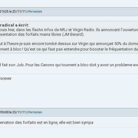
 21h25 le 23/11/11 |
Permalien
radical a écrit:
uis hier, dans les flashs infos de NRJ et Virgin Radio. Ils annoncent l'ouvertur
sentation des forfaits mains libres (JM Berard).
t à l'heure je suis encore tombé dessus sur Virgin qui annonçait 50% du doma
rnent à bloc ! Qu'est ce qui faut pas entendre pour booster la fréquentation d
d fait son Job. Pour les Canons qui tournent a bloc doit y avoir un probleme
forever
 19h00 le 25/11/11 |
Permalien
ervation des forfaits est en ligne, elle est bien sympa