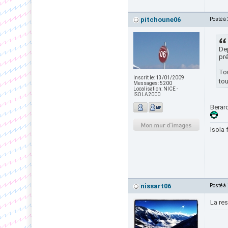
pitchoune06
Posté à
Dep
pré
Tou
Inscrit le:
13/01/2009
tou
Messages:
5200
Localisation:
NICE -
ISOLA2000
Berar
Isola 
nissart06
Posté à
La res