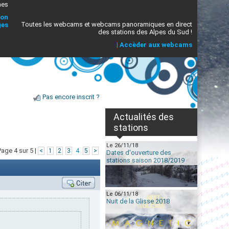
mes
ion
Toutes les webcams et webcams panoramiques en direct
ges
des stations des Alpes du Sud !
|
Accèder aux webcams
Pas encore inscrit ?
Actualités des
stations
Le 26/11/18
Page 4 sur 5 |
<
1
2
3
4
5
>
Dates d'ouverture des
stations saison 2018/2019
Le 06/11/18
Nuit de la Glisse 2018