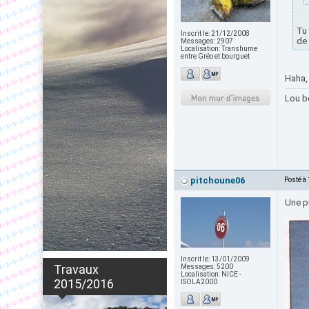
Tu 
Inscrit le:
21/12/2008
de 
Messages:
2907
Localisation:
Transhume
entre Gréo et bourguet
Haha, 
Lou b
pitchoune06
Posté à
Une p
Inscrit le:
13/01/2009
Travaux
Messages:
5200
Localisation:
NICE -
2015/2016
ISOLA2000