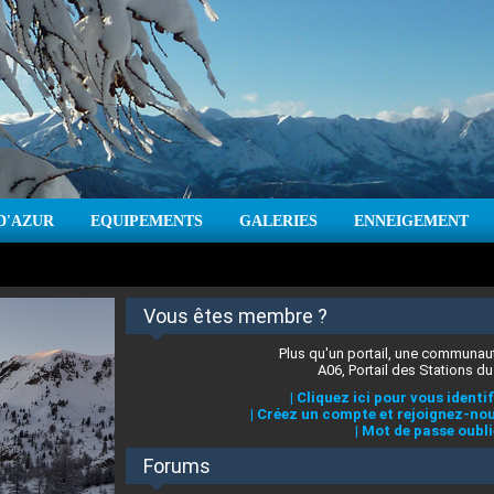
D'AZUR
EQUIPEMENTS
GALERIES
ENNEIGEMENT
:
cm
Vent :
|
Prévisions météo pour les jours à venir
Vous êtes membre ?
Plus qu'un portail, une communaut
A06, Portail des Stations du
|
Cliquez ici pour vous identif
|
Créez un compte et rejoignez-nou
|
Mot de passe oubli
Forums
 stations des Alpes-Maritimes
:
°C
|
Prévisions météo pour les jours à venir
|
Cliquez ici pour en savoir plus