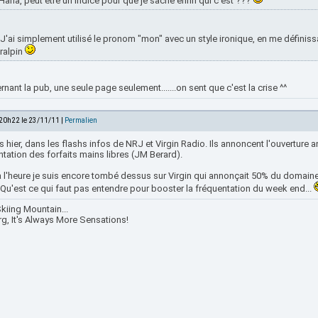
Haha, peut etre un indice pour que je sache enfin qui c'est ???
J'ai simplement utilisé le pronom "mon" avec un style ironique, en me définiss
ralpin
nant la pub, une seule page seulement.......on sent que c'est la crise ^^
 20h22 le 23/11/11 |
Permalien
 hier, dans les flashs infos de NRJ et Virgin Radio. Ils annoncent l'ouverture a
tation des forfaits mains libres (JM Berard).
 l'heure je suis encore tombé dessus sur Virgin qui annonçait 50% du domaine
 Qu'est ce qui faut pas entendre pour booster la fréquentation du week end...
kiing Mountain...
rg, It's Always More Sensations!