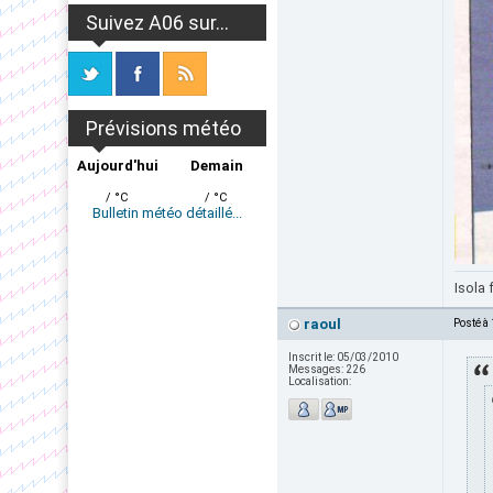
Suivez A06 sur...
Prévisions météo
Aujourd'hui
Demain
/ °C
/ °C
Bulletin météo détaillé...
Isola 
raoul
Posté à
Inscrit le:
05/03/2010
Messages:
226
Localisation: