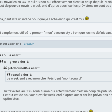
Tu travailles au CG Raoul? Sinon oui effectivement c'est un coup de pub. Mais
est de pouvoir ouvrir le week-end d'apres aussi car les prévisions ne sont pas 
a, peut etre un indice pour que je sache enfin qui c'est ???
i simplement utilisé le pronom "mon" avec un style ironique, en me définissant
 15h58 le 23/11/11 |
Permalien
raoul a écrit:
willgreo a écrit:
pitchoune06 a écrit:
raoul a écrit:
ce week end avec mon cher Président "montagnard"
Tu travailles au CG Raoul? Sinon oui effectivement c'est un coup de pub. M
Le tout est de pouvoir ouvrir le week-end d'apres aussi car les prévisions n
optimistes.