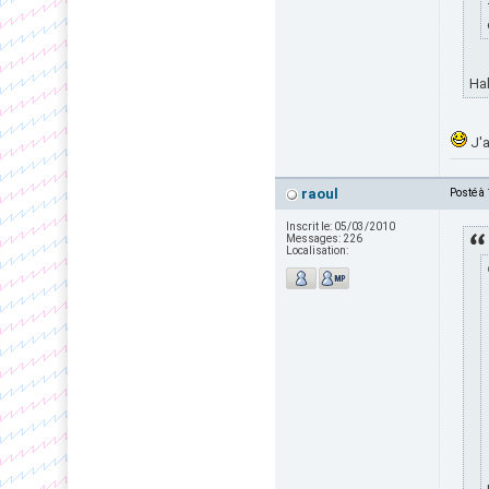
Hah
J'a
raoul
Posté à
Inscrit le:
05/03/2010
Messages:
226
Localisation: