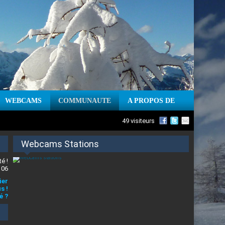
WEBCAMS
COMMUNAUTE
A PROPOS DE
49 visiteurs
Webcams Stations
é !
 06
ier
s !
é ?