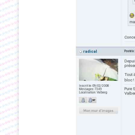
ma
Concer
radical
Posté à
Depuis
présen
Tout à
bloc !
Inscrit le:
09/02/2008
Pure S
Messages:
7349
Localisation:
Valberg
Valbe