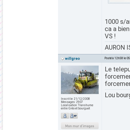
1000 s/a
ca a bien
VS !
AURON IS
willgreo
Posté à 12h58 le 0
Le telepu
forcement
forcement
Lou bour
Inscrit le:
21/12/2008
Messages:
2907
Localisation:
Transhume
entre Gréo et bourguet