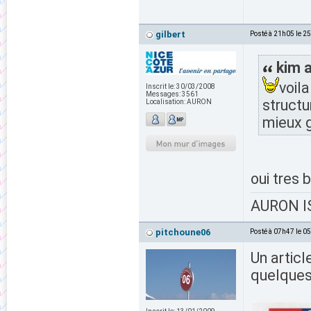
gilbert
Posté à 21h05 le 2
kim a
voila
Inscrit le:
30/03/2008
Messages:
3561
struct
Localisation:
AURON
mieux 
oui tres 
AURON IS
pitchoune06
Posté à 07h47 le 0
Un article
quelques