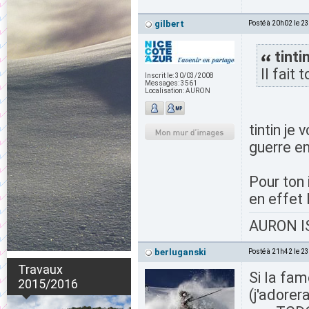
gilbert
Posté à 20h02 le 2
tintin
Il fait
Inscrit le:
30/03/2008
Messages:
3561
Localisation:
AURON
tintin je
guerre en
Pour ton 
en effet 
AURON IS
berluganski
Posté à 21h42 le 2
Travaux
Si la fam
2015/2016
(j'adorer