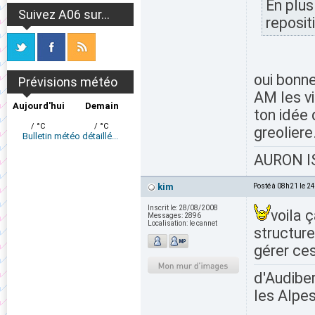
En plus
Suivez A06 sur...
reposit
oui bonne
Prévisions météo
AM les v
Aujourd'hui
Demain
ton idée 
/ °C
/ °C
greoliere.
Bulletin météo détaillé...
AURON IS
kim
Posté à 08h21 le 2
Inscrit le:
28/08/2008
voila ç
Messages:
2896
Localisation:
le cannet
structur
gérer ce
d'Audiber
les Alpes