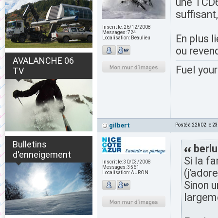
une TCD6 
suffisant
Inscrit le:
26/12/2008
Messages:
724
En plus l
Localisation:
Beaulieu
ou reven
AVALANCHE 06
Fuel your
TV
gilbert
Posté à 22h02 le 2
Bulletins
berlu
d'enneigement
Si la f
Inscrit le:
30/03/2008
Messages:
3561
(j'ador
Localisation:
AURON
Sinon u
largeme