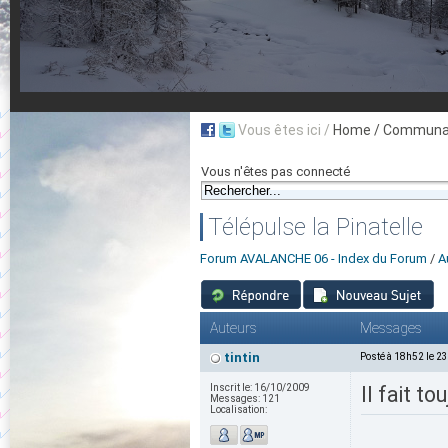
Vous êtes ici /
Home
/ Communau
Vous n'êtes pas connecté
Télépulse la Pinatelle
Forum AVALANCHE 06 - Index du Forum
/
A
Auteurs
Messages
tintin
Posté à 18h52 le 2
Inscrit le:
16/10/2009
Il fait t
Messages:
121
Localisation: