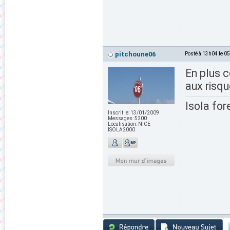
pitchoune06
Posté à 13h04 le 0
En plus c
aux risqu
Isola for
Inscrit le:
13/01/2009
Messages:
5200
Localisation:
NICE -
ISOLA2000